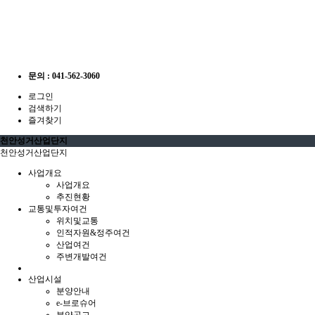
문의 : 041-562-3060
로그인
검색하기
즐겨찾기
천안성거산업단지
천안성거산업단지
사업개요
사업개요
추진현황
교통및투자여건
위치및교통
인적자원&정주여건
산업여건
주변개발여건
산업시설
분양안내
e-브로슈어