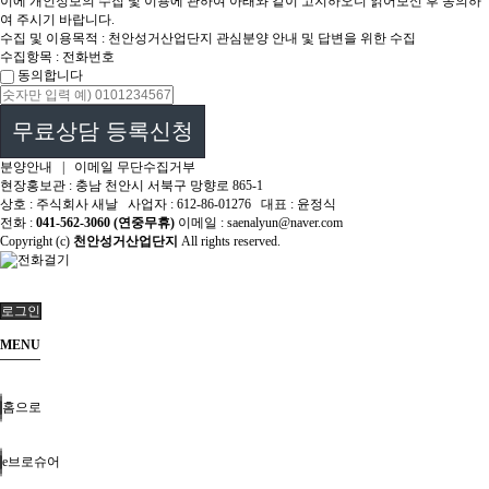
이에 개인정보의 수집 및 이용에 관하여 아래와 같이 고지하오니 읽어보신 후 동의하
여 주시기 바랍니다.
수집 및 이용목적 : 천안성거산업단지 관심분양 안내 및 답변을 위한 수집
수집항목 : 전화번호
동의합니다
무료상담 등록신청
분양안내
|
이메일 무단수집거부
현장홍보관 : 충남 천안시 서북구 망향로 865-1
상호 : 주식회사 새날
사업자 : 612-86-01276
대표 : 윤정식
전화 :
041-562-3060 (연중무휴)
이메일 : saenalyun@naver.com
Copyright (c)
천안성거산업단지
All rights reserved.
로그인
MENU
홈으로
e브로슈어