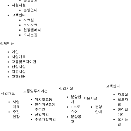
분양공고
지원시설
분양안내
고객센터
자료실
보도자료
현장갤러리
오시는길
전체메뉴
메인
사업개요
교통및투자여건
산업시설
지원시설
고객센터
고객센터
산업시설
교통및투자여건
사업개요
자료실
분양안
지원시설
위치및교통
보도자
사업
내
인적자원&정
료
개요
e-브로
분양
주여건
현장갤
추진
슈어
안내
산업여건
러리
현황
분양공
주변개발여건
오시는
고
길