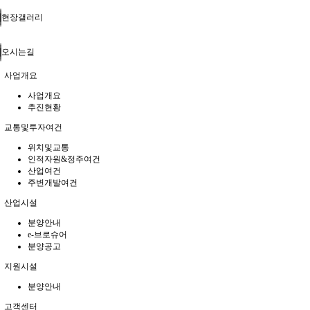
현장갤러리
오시는길
사업개요
사업개요
추진현황
교통및투자여건
위치및교통
인적자원&정주여건
산업여건
주변개발여건
산업시설
분양안내
e-브로슈어
분양공고
지원시설
분양안내
고객센터