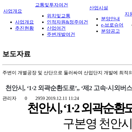
교통및투자여건
산업시설
사업개요
지
위치및교통
분양안내
사업개요
인적자원&정주여건
e-브로슈어
추진현황
산업여건
분양공고
주변개발여건
보도자료
주변이 개별공장 및 산단으로 둘러싸여 산업단지 개발에 최적의
천안시, ‘1·2 외곽순환도로’,, ‘제2 고속·시외
관리자
0
2959
2019.12.11 11:24
천안시, ‘1·2 외곽순환
구본영 천안시장