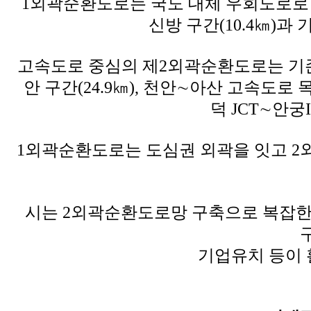
1외곽순환도로는 국도 대체 우회도로로 서북
신방 구간(10.4㎞)과
고속도로 중심의 제2외곽순환도로는 기존 
안 구간(24.9㎞), 천안∼아산 고속도로
덕 JCT∼안궁I
1외곽순환도로는 도심권 외곽을 잇고 2
시는 2외곽순환도로망 구축으로 복잡한
기업유치 등이 