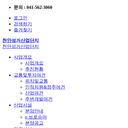
문의 : 041-562-3060
로그인
검색하기
즐겨찾기
천안성거산업단지
천안성거산업단지
사업개요
사업개요
추진현황
교통및투자여건
위치및교통
인적자원&정주여건
산업여건
주변개발여건
산업시설
분양안내
e-브로슈어
분양공고