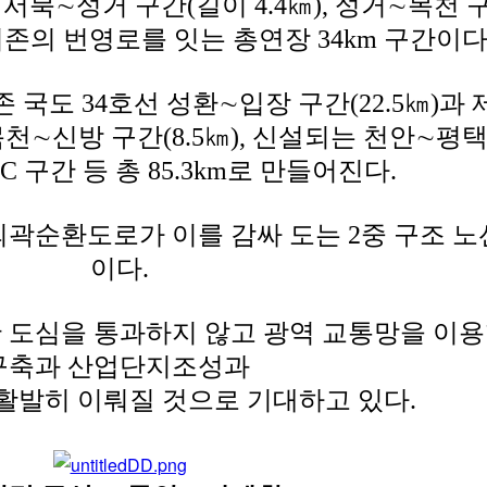
∼성거 구간(길이 4.4㎞), 성거∼목천 구간(
 기존의 번영로를 잇는 총연장 34km 구간이다
국도 34호선 성환∼입장 구간(22.5㎞)과
 목천∼신방 구간(8.5㎞), 신설되는 천안∼평
C 구간 등 총 85.3km로 만들어진다.
외곽순환도로가 이를 감싸 도는 2중 구조 
이다.
 도심을 통과하지 않고 광역 교통망을 이용
구축과 산업단지조성과
활발히 이뤄질 것으로 기대하고 있다.