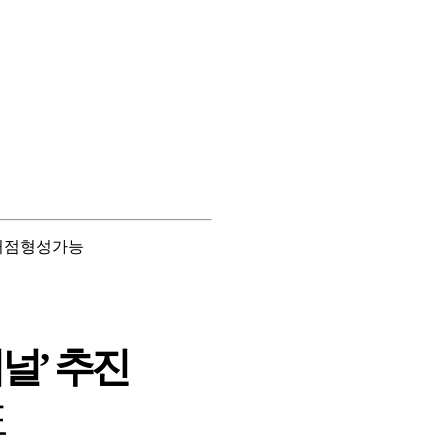
 거점형성가능
미널’ 추진
표