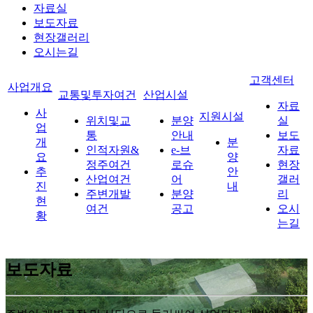
자료실
보도자료
현장갤러리
오시는길
고객센터
사업개요
교통및투자여건
산업시설
자료
사
지원시설
위치및교
분양
실
업
통
안내
보도
개
분
인적자원&
e-브
자료
요
양
정주여건
로슈
현장
추
안
산업여건
어
갤러
진
내
주변개발
분양
리
현
여건
공고
오시
황
는길
보도자료