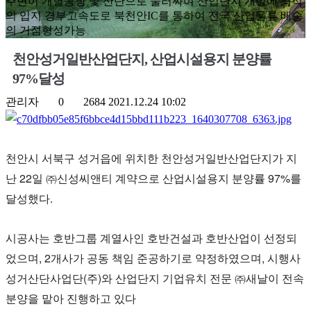
주변이 개별공장 및 산단으로 둘러싸여 산업단지 개발에 최적
의 입지 경부고속도로 북천안IC를 통하여 전국 산업물류 배송
의 거점형성가능
천안성거일반산업단지, 산업시설용지 분양률
97%달성
관리자
0
2684
2021.12.24 10:02
천안시 서북구 성거읍에 위치한 천안성거일반산업단지가 지
난 22일 ㈜신성씨앤티 계약으로 산업시설용지 분양률 97%를
달성했다.
시공사는 호반그룹 계열사인 호반건설과 호반산업이 선정되
었으며, 2개사가 공동 책임 준공하기로 약정하였으며, 시행사
성거산단사업단(주)와 산업단지 기업유치 전문 ㈜새날이 전속
분양을 맡아 진행하고 있다