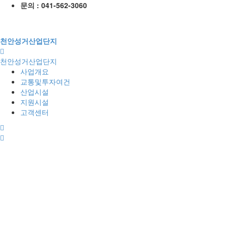
문의 : 041-562-3060
천안성거산업단지
천안성거산업단지
사업개요
교통및투자여건
산업시설
지원시설
고객센터
전
체
메
뉴