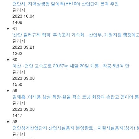
천안시, 지역상생형 알이백(RE100) 산업단지 본격 추진
관리자
2023.10.04
1409
61
'산단 킬러규제 혁파' 후속조치 가속화…산업부, 개정지침 행정예
관리자
2023.09.21
1262
60
아산∼천안 고속도로 20.57㎞ 내달 20일 개통...착공 8년여 만
관리자
2023.09.08
1550
59
김태흠, 이재용 삼성 회장·웬델 윅스 코닝 회장과 손잡고 연이어 
관리자
2023.09.08
1447
58
천안성거산업단지 산업시설용지 분양완료…지원시설용지(상가) 
관리자