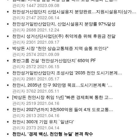
관리자
1447
2023.09.08
천안성거산업단지 산업시설용지 분양완료…지원시설용지(상가…
관리자
2147
2022.06.14
천안성거일반산업단지, 산업시설용지 분양률 97%달성
관리자
2688
2021.12.24
천안시 성거산단사업단(주) 취약계층 위해 후원금 전달
관리자
2301
2021.09.17
박상돈 시장 “천안 상습교통체증 지역 숨통 트인다"
관리자
2574
2021.09.09
호반그룹 건설 ‘천안성거산업단지’ 650억 PF
관리자
2572
2021.06.15
천안성거일반산업단지 조성사업 '2035 천안 도시기본계…
관리자
2981
2021.05.17
천안시, 2035년 인구 92만명 목표…도시기본계획 ‘…
관리자
3762
2021.05.11
[박상돈 천안시장 취임 1년] "빠른 경제회복 통한 고…
관리자
2519
2021.04.16
천안시 2027년까지 3천500억원 들여 4개 도로교통…
관리자
2613
2021.04.16
천안시 300개 기업 유치 `일낸다'
관리자
2373
2021.04.14
천안시, ‘경제 백신, 천안형 뉴딜’ 본격 착수