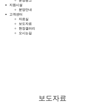
분양공고
지원시설
분양안내
고객센터
자료실
보도자료
현장갤러리
오시는길
전
체
메
뉴
보도자료