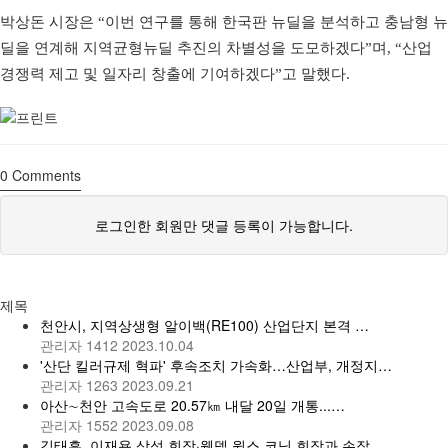
박상돈 시장은 “이번 연구를 통해 한국판 뉴딜을 분석하고 충남형 뉴
딜을 연계해 지역균형뉴딜 추진의 차별성을 도모하겠다”며, “산업
경쟁력 제고 및 일자리 창출에 기여하겠다”고 말했다.
0
Comments
로그인한 회원만 댓글 등록이 가능합니다.
제목
천안시, 지역상생형 알이백(RE100) 산업단지 본격 …
관리자
1412
2023.10.04
'산단 킬러규제 혁파' 후속조치 가속화…산업부, 개정지…
관리자
1263
2023.09.21
아산∼천안 고속도로 20.57㎞ 내달 20일 개통...…
관리자
1552
2023.09.08
김태흠, 이재용 삼성 회장·웬델 윅스 코닝 회장과 손잡…