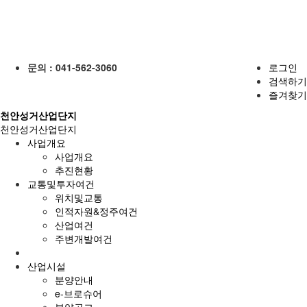
문의 : 041-562-3060
로그인
검색하기
즐겨찾기
천안성거산업단지
천안성거산업단지
사업개요
사업개요
추진현황
교통및투자여건
위치및교통
인적자원&정주여건
산업여건
주변개발여건
산업시설
분양안내
e-브로슈어