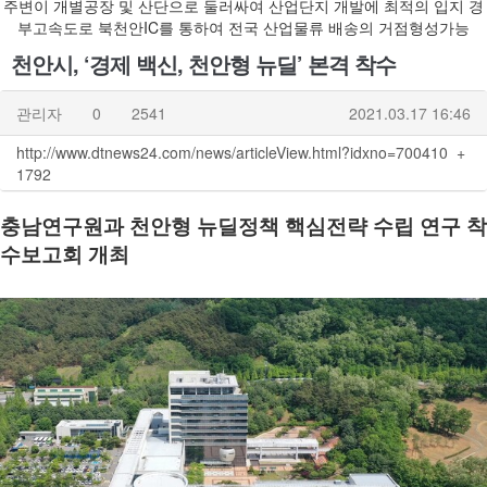
주변이 개별공장 및 산단으로 둘러싸여 산업단지 개발에 최적의 입지 경
부고속도로 북천안IC를 통하여 전국 산업물류 배송의 거점형성가능
천안시, ‘경제 백신, 천안형 뉴딜’ 본격 착수
관리자
0
2541
2021.03.17 16:46
http://www.dtnews24.com/news/articleView.html?idxno=700410
+
1792
충남연구원과 천안형 뉴딜정책 핵심전략 수립 연구 착
수보고회 개최