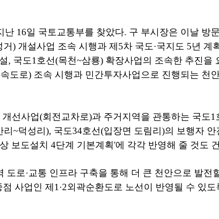
지난 16일 국토교통부를 찾았다. 구 부시장은 이날 
거) 개설사업 조속 시행과 제5차 국도·국지도 5년 
설, 국도1호선(목천~삼룡) 확장사업의 조속한 추진을 
고속도로) 조속 시행과 민간투자사업으로 진행되는 천
로 개선사업(회전교차로)과 주거지역을 관통하는 국도1
산리~덕성리), 국도34호선(입장면 도림리)의 보행자 안
 상 보도설치 4단계 기본계획'에 각각 반영해 줄 것도 
광역 도로·교통 인프라 구축을 통해 더 큰 천안으로 발전
중점 사업인 제1·2외곽순환도로 노선이 반영될 수 있