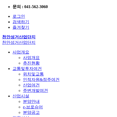
문의 : 041-562-3060
로그인
검색하기
즐겨찾기
천안성거산업단지
천안성거산업단지
사업개요
사업개요
추진현황
교통및투자여건
위치및교통
인적자원&정주여건
산업여건
주변개발여건
산업시설
분양안내
e-브로슈어
분양공고