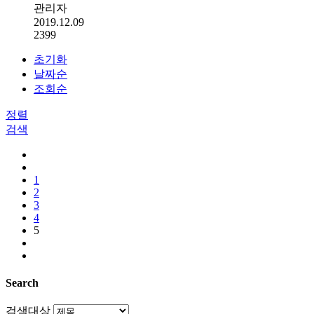
관리자
2019.12.09
2399
초기화
날짜순
조회순
정렬
검색
1
2
3
4
5
Search
검색대상