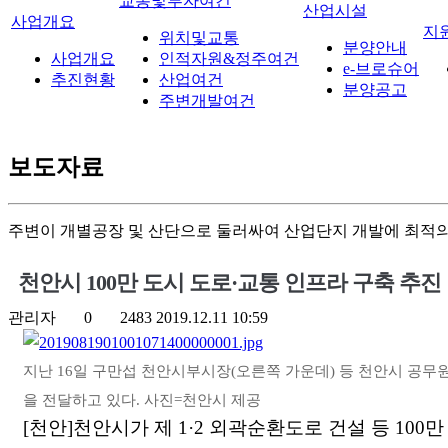
교통및투자여건
산업시설
사업개요
지
위치및교통
분양안내
사업개요
인적자원&정주여건
e-브로슈어
추진현황
산업여건
분양공고
주변개발여건
보도자료
주변이 개별공장 및 산단으로 둘러싸여 산업단지 개발에 최적의
천안시 100만 도시 도로·교통 인프라 구축 추진
관리자
0
2483
2019.12.11 10:59
지난 16일 구만섭 천안시부시장(오른쪽 가운데) 등 천안시 공무
을 전달하고 있다. 사진=천안시 제공
[천안]천안시가 제 1·2 외곽순환도로 건설 등 100