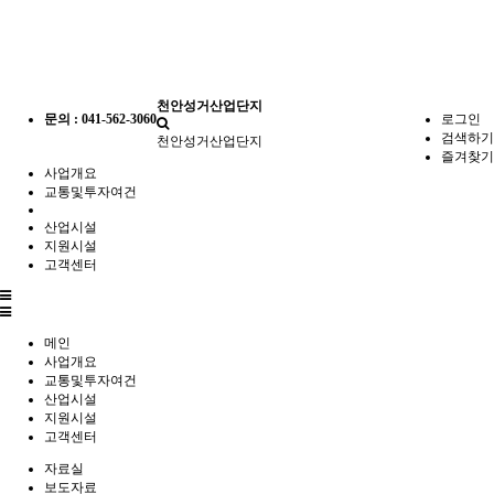
천안성거산업단지
문의 : 041-562-3060
로그인
검색하기
천안성거산업단지
즐겨찾기
사업개요
교통및투자여건
산업시설
지원시설
고객센터
전
체
메
메인
뉴
사업개요
교통및투자여건
산업시설
지원시설
고객센터
자료실
보도자료