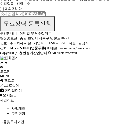
수집항목 : 전화번호
동의합니다
무료상담 등록신청
분양안내
|
이메일 무단수집거부
현장홍보관 : 충남 천안시 서북구 망향로 865-1
상호 : 주식회사 새날
사업자 : 612-86-01276
대표 : 윤정식
전화 :
041-562-3060 (연중무휴)
이메일 : saenalyun@naver.com
Copyright (c)
천안성거산업단지
All rights reserved.
로그인
MENU
홈으로
e브로슈어
현장갤러리
오시는길
사업개요
사업개요
추진현황
교통및투자여건