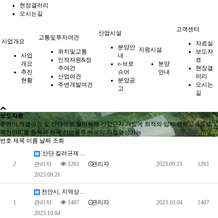
현장갤러리
오시는길
고객센터
산업시설
교통및투자여건
사업개요
자료실
분양안
지원시설
위치및교통
보도자
사업
내
인적자원&정
료
개요
e-브로
분양
주여건
현장갤
추진
슈어
안내
산업여건
러리
현황
분양공
주변개발여건
오시는
고
길
보도자료
주변이 개별공장 및 산단으로 둘러싸여 산업단지 개발에 최적의 입지 경부고속도로
북천안IC를 통하여 전국 산업물류 배송의 거점형성가능
번호
제목
이름
날짜
조회
'산단 킬러규제 혁파' 후속조치 가속화…산업부, 개정지…
2
관리자
1261
관리자
2023.09.21
1261
2023.09.21
천안시, 지역상생형 알이백(RE100) 산업단지 본격 …
1
관리자
1407
관리자
2023.10.04
1407
2023.10.04