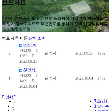
보도자료
주변이 개별공장 및 산단으로 둘러싸여 산업단지 개발에 최적
의 입지 경부고속도로 북천안IC를 통하여 전국 산업물류 배송
의 거점형성가능
번호
제목
이름
날짜
조회
'산단 킬러규제 혁파' 후속조치 가속화…산업부, 개정지…
관리자
2
관리자
2023.09.21
1262
1262
2023.09.21
천안시, 지역상생형 알이백(RE100) 산업단지 본격 …
관리자
1
관리자
2023.10.04
1409
1409
2023.10.04
검색
초기화
1
날짜순
2