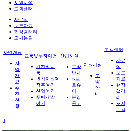
지원시설
고객센터
자료실
보도자료
현장갤러리
오시는길
고객센터
사업개요
교통및투자여건
산업시설
자료
사
지원시설
위치및교
분양
실
업
통
안내
보도
개
분
인적자원&
e-브
자료
요
양
정주여건
로슈
현장
추
안
산업여건
어
갤러
진
내
주변개발
분양
리
현
여건
공고
오시
황
는길