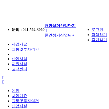
천안성거산업단지
문의 : 041-562-3060
로그인
검색하기
천안성거산업단지
즐겨찾기
사업개요
교통및투자여건
산업시설
지원시설
고객센터
전
체
메
메인
뉴
사업개요
교통및투자여건
산업시설