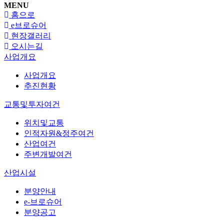
MENU
홈으로
e브로슈어
현장갤러리
오시는길
사업개요
사업개요
추진현황
교통및투자여건
위치및교통
인적자원&정주여건
산업여건
주변개발여건
산업시설
분양안내
e-브로슈어
분양공고