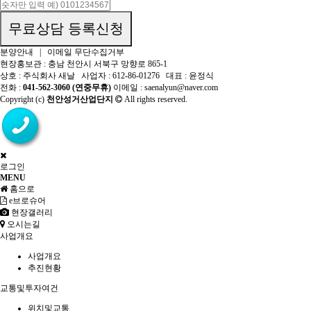
무료상담 등록신청
분양안내
|
이메일 무단수집거부
현장홍보관 : 충남 천안시 서북구 망향로 865-1
상호 : 주식회사 새날
사업자 : 612-86-01276
대표 : 윤정식
전화 :
041-562-3060 (연중무휴)
이메일 : saenalyun@naver.com
Copyright (c)
천안성거산업단지
All rights reserved.
로그인
MENU
홈으로
e브로슈어
현장갤러리
오시는길
사업개요
사업개요
추진현황
교통및투자여건
위치및교통