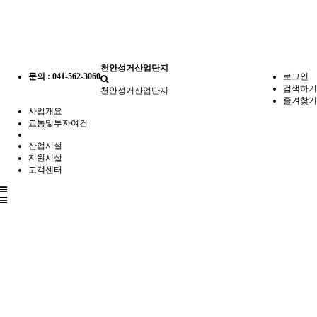
천안성거산업단지
문의 : 041-562-3060
로그인
검색하기
천안성거산업단지
즐겨찾기
사업개요
교통및투자여건
산업시설
지원시설
고객센터
전
체
메
뉴