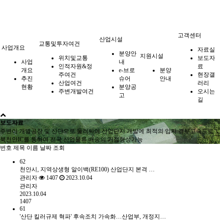
고객센터
산업시설
교통및투자여건
사업개요
자료실
분양안
지원시설
위치및교통
보도자
사업
내
인적자원&정
료
개요
e-브로
분양
주여건
현장갤
추진
슈어
안내
산업여건
러리
현황
분양공
주변개발여건
오시는
고
길
보도자료
주변이 개별공장 및 산단으로 둘러싸여 산업단지 개발에 최적의 입지 경부고속도로
북천안IC를 통하여 전국 산업물류 배송의 거점형성가능
번호
제목
이름
날짜
조회
62
천안시, 지역상생형 알이백(RE100) 산업단지 본격 …
관리자
1407
2023.10.04
관리자
2023.10.04
1407
61
'산단 킬러규제 혁파' 후속조치 가속화…산업부, 개정지…