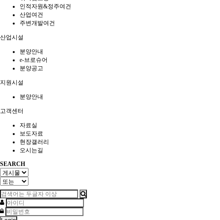
인적자원&정주여건
산업여건
주변개발여건
산업시설
분양안내
e-브로슈어
분양공고
지원시설
분양안내
고객센터
자료실
보도자료
현장갤러리
오시는길
SEARCH